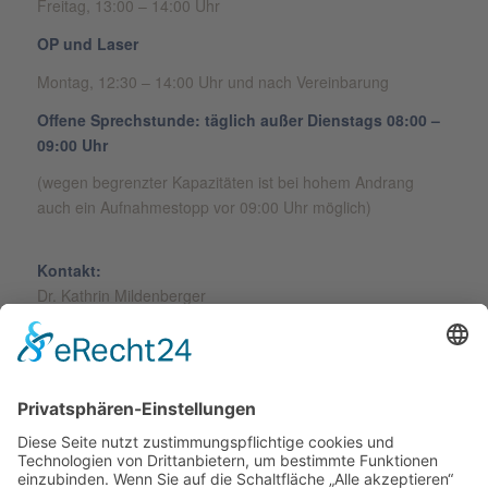
Freitag, 13:00 – 14:00 Uhr
OP und Laser
Montag, 12:30 – 14:00 Uhr und nach Vereinbarung
Offene Sprechstunde: täglich außer Dienstags 08:00 –
09:00 Uhr
(wegen begrenzter Kapazitäten ist bei hohem Andrang
auch ein Aufnahmestopp vor 09:00 Uhr möglich)
Kontakt:
Dr. Kathrin Mildenberger
Friedhofstr. 10
16792 Zehdenick
Tel.:
03307 / 2442