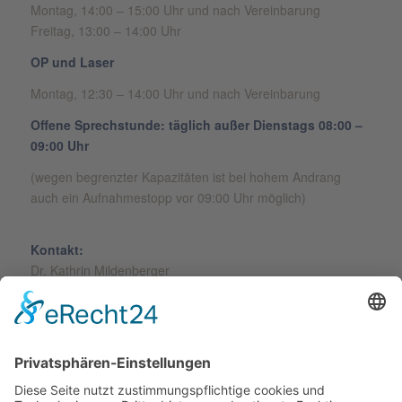
Montag, 14:00 – 15:00 Uhr und nach Vereinbarung
Freitag, 13:00 – 14:00 Uhr
OP und Laser
Montag, 12:30 – 14:00 Uhr und nach Vereinbarung
Offene Sprechstunde: täglich außer Dienstags 08:00 –
09:00 Uhr
(wegen begrenzter Kapazitäten ist bei hohem Andrang
auch ein Aufnahmestopp vor 09:00 Uhr möglich)
Kontakt:
Dr. Kathrin Mildenberger
Friedhofstr. 10
16792 Zehdenick
Tel.:
03307 / 2442