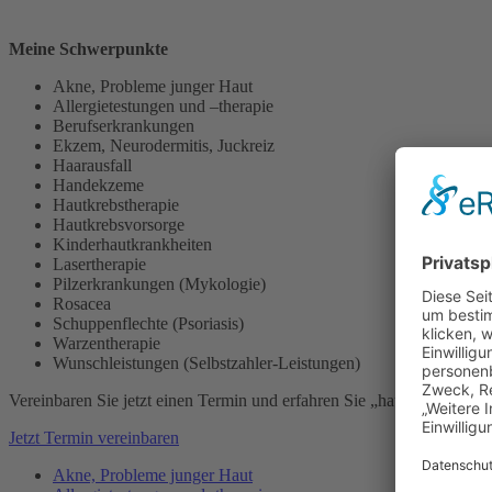
Meine Schwerpunkte
Akne, Probleme junger Haut
Allergietestungen und –therapie
Berufserkrankungen
Ekzem, Neurodermitis, Juckreiz
Haarausfall
Handekzeme
Hautkrebstherapie
Hautkrebsvorsorge
Kinderhautkrankheiten
Lasertherapie
Pilzerkrankungen (Mykologie)
Rosacea
Schuppenflechte (Psoriasis)
Warzentherapie
Wunschleistungen (Selbstzahler-Leistungen)
Vereinbaren Sie jetzt einen Termin und erfahren Sie „hautnah“, was 
Jetzt Termin vereinbaren
Akne, Probleme junger Haut