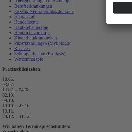
Allergietestungen und -therapie
Berufserkrankungen
Ekzem, Neurodermitis, Juckreiz
Haarausfall
Handekzeme
Hautkrebstherapie
Hautkrebsvorsorge
Kinderhautkrankheiten
Pilzerkrankungen (Mykologie)
Rosacea
Schuppenflechte (Psoriasis)
Warzentherapie
Praxisschließzeiten:
18.06.
03.07.
13.07. – 04.08.
02.10.
09.10.
19.10. – 23.10.
13.11.
23.12. – 31.12.
Wir haben Terminsprechstunden!
Sprechzeiten: